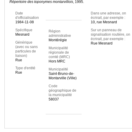
Répertoire des toponymes montarvillois
, 1995.
Date
Dans une adresse, on
d'officialisation
écrirait, par exemple :
1984-11-08
10, rue Mesnard
Spécifique
Sur un panneau de
Région
Mesnard
signalisation routière, on
administrative
écrirait, par exemple :
Montérégie
Générique
Rue Mesnard
(avec ou sans
Municipalité
particules de
régionale de
liaison)
comté (MRC)
Rue
Hors MRC
Type d'entité
Municipalité
Rue
Saint-Bruno-de-
Montarville (Ville)
Code
géographique de
la municipalité
58037