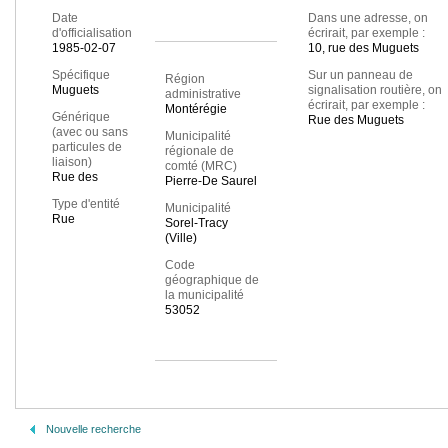
Date
Dans une adresse, on
d'officialisation
écrirait, par exemple :
1985-02-07
10, rue des Muguets
Spécifique
Sur un panneau de
Région
Muguets
signalisation routière, on
administrative
écrirait, par exemple :
Montérégie
Générique
Rue des Muguets
(avec ou sans
Municipalité
particules de
régionale de
liaison)
comté (MRC)
Rue des
Pierre-De Saurel
Type d'entité
Municipalité
Rue
Sorel-Tracy
(Ville)
Code
géographique de
la municipalité
53052
Nouvelle recherche