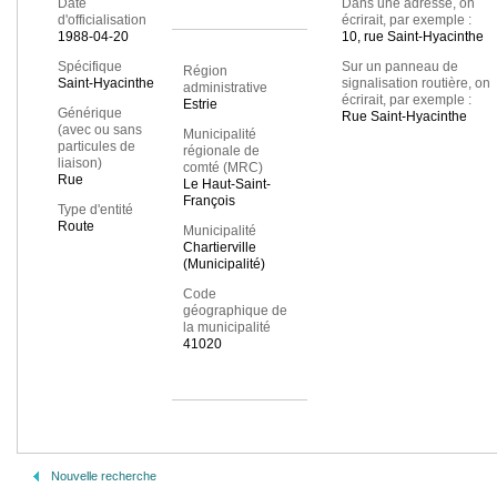
Date
Dans une adresse, on
d'officialisation
écrirait, par exemple :
1988-04-20
10, rue Saint-Hyacinthe
Spécifique
Sur un panneau de
Région
Saint-Hyacinthe
signalisation routière, on
administrative
écrirait, par exemple :
Estrie
Générique
Rue Saint-Hyacinthe
(avec ou sans
Municipalité
particules de
régionale de
liaison)
comté (MRC)
Rue
Le Haut-Saint-
François
Type d'entité
Route
Municipalité
Chartierville
(Municipalité)
Code
géographique de
la municipalité
41020
Nouvelle recherche