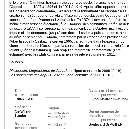
et le premier Canadien français à accéder à ce poste. Il a aussi été chef de
l'Opposition de 1887 à 1896 et de 1911 à 1919. Après s'être opposé au proje
la Confédération canadienne, il en accepte le fondement dès l'année de sa
création en 1867. Laurier est élu à l'Assemblée législative du Québec en 18
comme député de Drummond-Arthabaska. En 1874, il devient député de la
même circonscription électorale, à la Chambre des communes. Après sa défa
en octobre 1877, il se représente le mois suivant, dans Québec-Est. Il est élu
député et il le demeurera jusqu'à son décès. Laurier a puissamment contrib
au développement du Canada, notamment par la création des provinces de
l'Alberta et de la Saskatchewan en 1905, par son rôle dans l'expansion du
chemin de fer dans l'Ouest et par la construction de la section de la voie ferr
reliant Québec à Winnipeg. Son projet de réciprocité commerciale (libre-
échange) avec les États-Unis entraîne sa défaite électorale en 1911.
Sources
Dictionnaire biographique du Canada
en ligne (consulté le 2008-11-19).
Les parlementaires depuis 1792
en ligne (consulté le 2008-11-10).
Date
Dans une adresse, on
d'officialisation
écrirait, par exemple :
1984-11-08
10, boulevard Sir-Wilfrid-
Laurier
Spécifique
Région
Sir-Wilfrid-
Sur un panneau de
administrative
Laurier
signalisation routière, on
Montérégie
écrirait, par exemple :
Générique
Boulevard Sir-Wilfrid-
Municipalité
(avec ou sans
Laurier