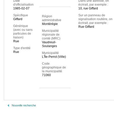
Date
Dans une adresse, on
d'officialisation
écrirait, par exemple :
1985-02-07
10, rue Giffard
Spécifique
Sur un panneau de
Région
Giffard
signalisation routière, on
administrative
écrirait, par exemple :
Montérégie
Générique
Rue Giffard
(avec ou sans
Municipalité
particules de
régionale de
liaison)
comté (MRC)
Rue
Vaudreuil-
Soulanges
Type d'entité
Rue
Municipalité
L'Île-Perrot (Ville)
Code
géographique de
la municipalité
71060
Nouvelle recherche