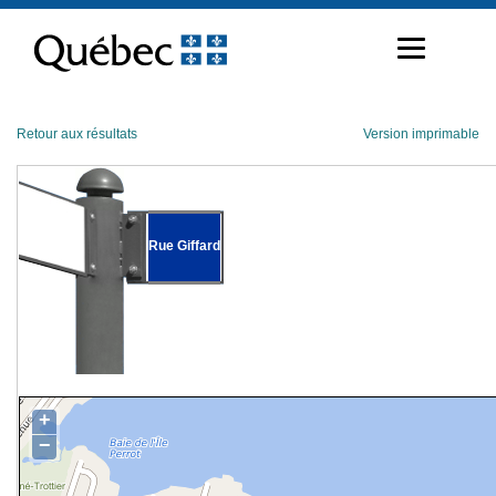
Passer
au
contenu
Retour aux résultats
Version imprimable
Rue Giffard
+
−