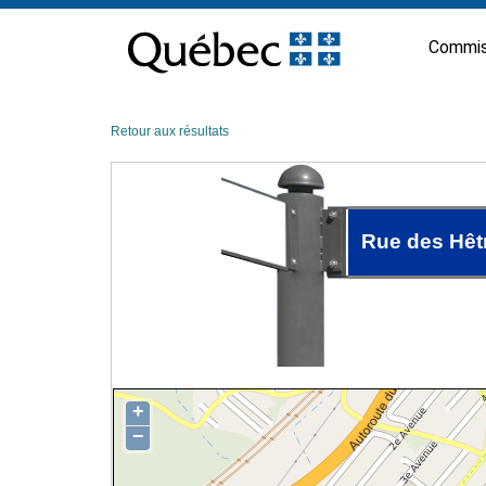
Passer
au
Commis
contenu
Retour aux résultats
Rue des Hêt
+
−