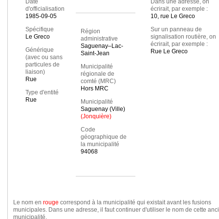
Date
Dans une adresse, on
d'officialisation
écrirait, par exemple :
1985-09-05
10, rue Le Greco
Spécifique
Sur un panneau de
Région
Le Greco
signalisation routière, on
administrative
écrirait, par exemple :
Saguenay–Lac-
Générique
Rue Le Greco
Saint-Jean
(avec ou sans
particules de
Municipalité
liaison)
régionale de
Rue
comté (MRC)
Hors MRC
Type d'entité
Rue
Municipalité
Saguenay (Ville)
(Jonquière)
Code
géographique de
la municipalité
94068
Le nom en
rouge
correspond à la municipalité qui existait avant les fusions
municipales. Dans une adresse, il faut continuer d'utiliser le nom de cette an
municipalité.