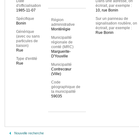
Date
Dans une adresse, on
d'officialisation
écrirait, par exemple :
1985-11-07
10, rue Bonin
Spécifique
Sur un panneau de
Région
Bonin
signalisation routière, on
administrative
écrirait, par exemple :
Montérégie
Générique
Rue Bonin
(avec ou sans
Municipalité
particules de
régionale de
liaison)
comté (MRC)
Rue
Marguerite-
D'Youville
Type d'entité
Rue
Municipalité
Contrecœur
(Ville)
Code
géographique de
la municipalité
59035
Nouvelle recherche