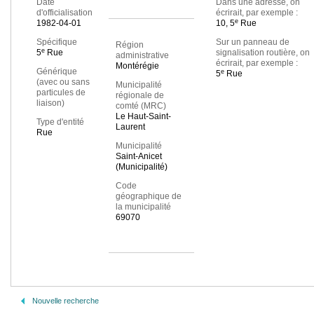
Date
Dans une adresse, on
d'officialisation
écrirait, par exemple :
e
1982-04-01
10, 5
Rue
Spécifique
Sur un panneau de
Région
e
5
Rue
signalisation routière, on
administrative
écrirait, par exemple :
Montérégie
Générique
e
5
Rue
(avec ou sans
Municipalité
particules de
régionale de
liaison)
comté (MRC)
Le Haut-Saint-
Type d'entité
Laurent
Rue
Municipalité
Saint-Anicet
(Municipalité)
Code
géographique de
la municipalité
69070
Nouvelle recherche