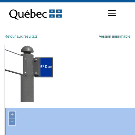
Passer
au
contenu
Retour aux résultats
Version imprimable
e
5
Rue
+
−