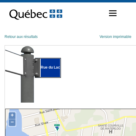
Passer
au
contenu
Retour aux résultats
Version imprimable
Rue du Lac
+
−