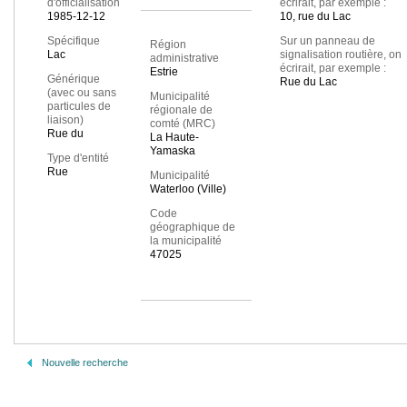
d'officialisation
écrirait, par exemple :
1985-12-12
10, rue du Lac
Spécifique
Sur un panneau de
Région
Lac
signalisation routière, on
administrative
écrirait, par exemple :
Estrie
Générique
Rue du Lac
(avec ou sans
Municipalité
particules de
régionale de
liaison)
comté (MRC)
Rue du
La Haute-
Yamaska
Type d'entité
Rue
Municipalité
Waterloo (Ville)
Code
géographique de
la municipalité
47025
Nouvelle recherche