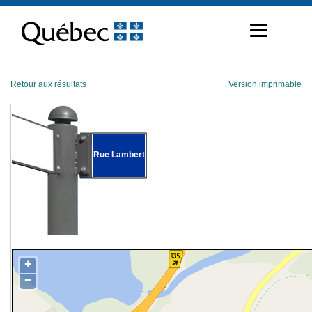
Passer
au
contenu
Retour aux résultats
Version imprimable
Rue Lambert
+
−