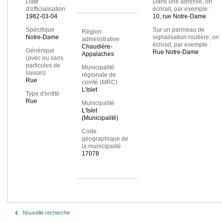
Date
Dans une adresse, on
d'officialisation
écrirait, par exemple :
1982-03-04
10, rue Notre-Dame
Spécifique
Sur un panneau de
Région
Notre-Dame
signalisation routière, on
administrative
écrirait, par exemple :
Chaudière-
Générique
Rue Notre-Dame
Appalaches
(avec ou sans
particules de
Municipalité
liaison)
régionale de
Rue
comté (MRC)
L'Islet
Type d'entité
Rue
Municipalité
L'Islet
(Municipalité)
Code
géographique de
la municipalité
17078
Nouvelle recherche