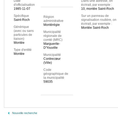
Date
Dans une adresse, on
d'officialisation
écrirait, par exemple :
1985-11-07
10, montée Saint-Roch
Spécifique
Sur un panneau de
Région
Saint-Roch
signalisation routière, on
administrative
écrirait, par exemple :
Montérégie
Générique
Montée Saint-Roch
(avec ou sans
Municipalité
particules de
régionale de
liaison)
comté (MRC)
Montée
Marguerite-
D'Youville
Type d'entité
Montée
Municipalité
Contrecœur
(Ville)
Code
géographique de
la municipalité
59035
Nouvelle recherche