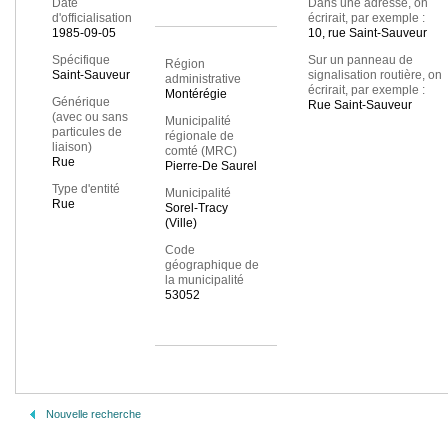
Date
Dans une adresse, on
d'officialisation
écrirait, par exemple :
1985-09-05
10, rue Saint-Sauveur
Spécifique
Sur un panneau de
Région
Saint-Sauveur
signalisation routière, on
administrative
écrirait, par exemple :
Montérégie
Générique
Rue Saint-Sauveur
(avec ou sans
Municipalité
particules de
régionale de
liaison)
comté (MRC)
Rue
Pierre-De Saurel
Type d'entité
Municipalité
Rue
Sorel-Tracy
(Ville)
Code
géographique de
la municipalité
53052
Nouvelle recherche