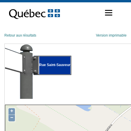
Passer
au
contenu
Retour aux résultats
Version imprimable
Rue Saint-Sauveur
+
−