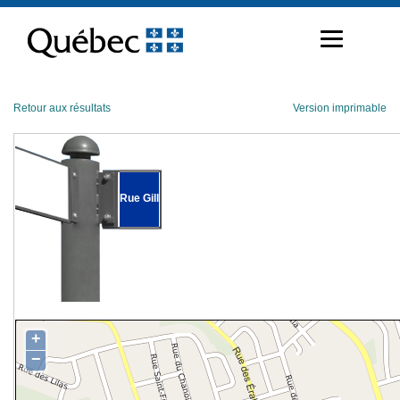
Passer
au
contenu
Retour aux résultats
Version imprimable
Rue Gill
+
−