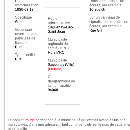
Date
Dans une adresse, on
d'officialisation
écrirait, par exemple :
1986-03-13
10, rue Gill
Spécifique
Sur un panneau de
Région
Gill
signalisation routière, on
administrative
écrirait, par exemple :
Saguenay–Lac-
Générique
Rue Gill
Saint-Jean
(avec ou sans
particules de
Municipalité
liaison)
régionale de
Rue
comté (MRC)
Hors MRC
Type d'entité
Rue
Municipalité
Saguenay (Ville)
(La Baie)
Code
géographique de
la municipalité
94068
Le nom en
rouge
correspond à la municipalité qui existait avant les fusions
municipales. Dans une adresse, il faut continuer d'utiliser le nom de cette an
municipalité.