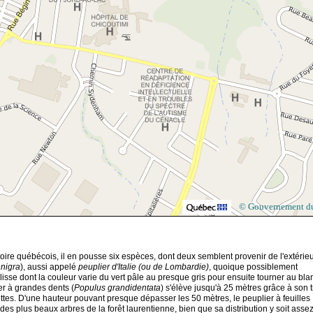
© Gouvernement d
rritoire québécois, il en pousse six espèces, dont deux semblent provenir de l'extérie
nigra
), aussi appelé
peuplier d'Italie (ou de Lombardie)
, quoique possiblement
 lisse dont la couleur varie du vert pâle au presque gris pour ensuite tourner au bla
er à grandes dents (
Populus grandidentata
) s'élève jusqu'à 25 mètres grâce à son 
ettes. D'une hauteur pouvant presque dépasser les 50 mètres, le peuplier à feuilles
es plus beaux arbres de la forêt laurentienne, bien que sa distribution y soit asse