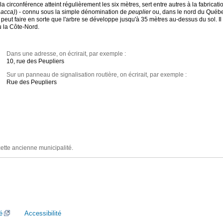
a circonférence atteint régulièrement les six mètres, sert entre autres à la fabricati
hacca)
) - connu sous la simple dénomination de
peuplier
ou, dans le nord du Québe
 peut faire en sorte que l'arbre se développe jusqu'à 35 mètres au-dessus du sol. Il
u la Côte-Nord.
Dans une adresse, on écrirait, par exemple :
10, rue des Peupliers
Sur un panneau de signalisation routière, on écrirait, par exemple :
Rue des Peupliers
cette ancienne municipalité.
é
Accessibilité