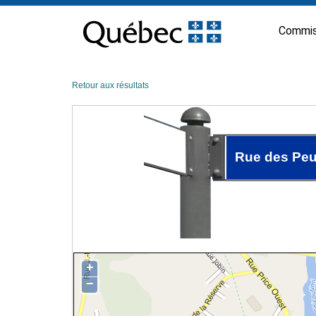
Passer
au
Commis
contenu
Retour aux résultats
Rue des Peu
+
−