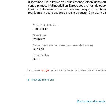
disséminée. On le trouve d'ailleurs essentiellement dans l'oue
contre-plaqué. Il fut introduit en Europe sous le nom de
peup
liard
- se fait remarquer par la résine aromatique de ses bourg
représente la seule espèce de feuillus pouvant être plantée
Date d'officialisation
1986-03-13
Spécifique
Peupliers
Générique (avec ou sans particules de liaison)
Rue des
Type d'entité
Rue
Le nom en
rouge
correspond à la municipalité qui existait ava
Nouvelle recherche
Déclaration de servi