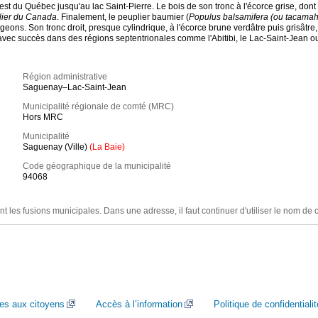
st du Québec jusqu'au lac Saint-Pierre. Le bois de son tronc à l'écorce grise, dont l
lier du Canada
. Finalement, le peuplier baumier (
Populus balsamifera (ou tacama
eons. Son tronc droit, presque cylindrique, à l'écorce brune verdâtre puis grisâtre,
 avec succès dans des régions septentrionales comme l'Abitibi, le Lac-Saint-Jean o
Région administrative
Saguenay–Lac-Saint-Jean
Municipalité régionale de comté (MRC)
Hors MRC
Municipalité
Saguenay (Ville)
(La Baie)
Code géographique de la municipalité
94068
nt les fusions municipales. Dans une adresse, il faut continuer d'utiliser le nom de 
ces aux citoyens
Accès à l’information
Politique de confidentialit