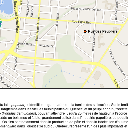
Rue des Peupliers
du latin
populus
, et identifie un grand arbre de la famille des salicacées. Sur le te
s longtemps dans les vieilles municipalités du Québec, et du peuplier noir (
Populus 
 (
Populus tremuloïdes
), pouvant atteindre jusqu'à 25 mètres de hauteur, à l'écorce
ède un bois mou et faible, grandement utilisé dans l'industrie papetière. Le peupli
re. On s'en sert notamment dans la production de pâte et dans la fabrication d'allum
lement
liard
dans l'ouest et le sud du Québec, représente l'un des plus imposants et d