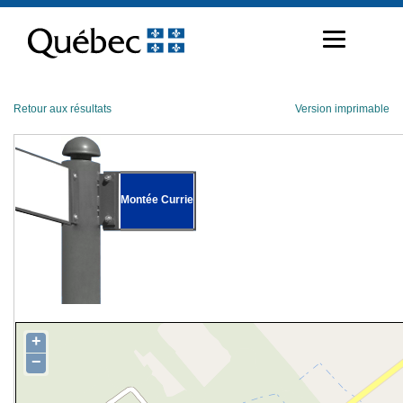
Passer
au
contenu
Retour aux résultats
Version imprimable
Montée Currie
+
−