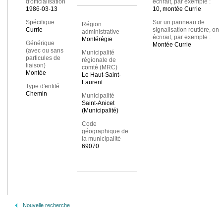
d'officialisation
écrirait, par exemple :
1986-03-13
10, montée Currie
Spécifique
Sur un panneau de
Région
Currie
signalisation routière, on
administrative
écrirait, par exemple :
Montérégie
Générique
Montée Currie
(avec ou sans
Municipalité
particules de
régionale de
liaison)
comté (MRC)
Montée
Le Haut-Saint-
Laurent
Type d'entité
Chemin
Municipalité
Saint-Anicet
(Municipalité)
Code
géographique de
la municipalité
69070
Nouvelle recherche