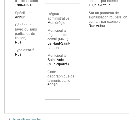
d'officialisation
écrirait, par exemple :
1986-03-13
10, rue Arthur
Spécifique
Sur un panneau de
Région
Arthur
signalisation routière, on
administrative
écrirait, par exemple :
Montérégie
Générique
Rue Arthur
(avec ou sans
Municipalité
particules de
régionale de
liaison)
comté (MRC)
Rue
Le Haut-Saint-
Laurent
Type d'entité
Rue
Municipalité
Saint-Anicet
(Municipalité)
Code
géographique de
la municipalité
69070
Nouvelle recherche