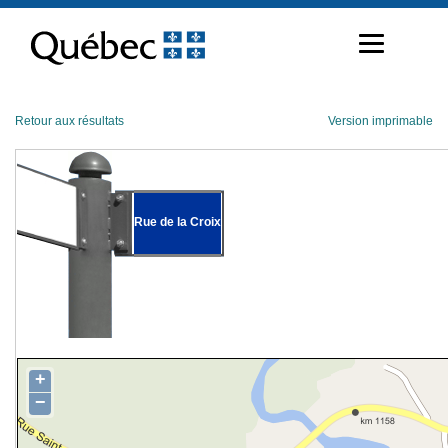
Passer
au
contenu
Retour aux résultats
Version imprimable
Rue de la Croix
+
−