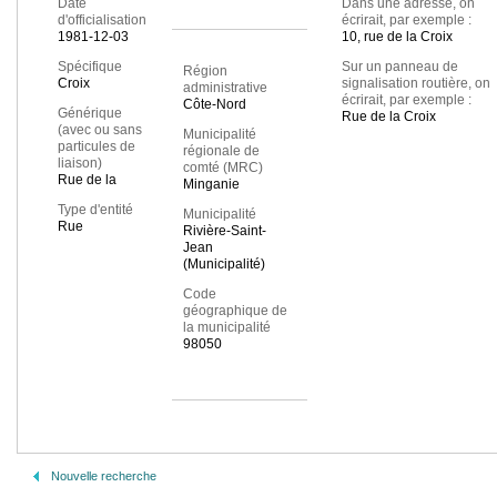
Date
Dans une adresse, on
d'officialisation
écrirait, par exemple :
1981-12-03
10, rue de la Croix
Spécifique
Sur un panneau de
Région
Croix
signalisation routière, on
administrative
écrirait, par exemple :
Côte-Nord
Générique
Rue de la Croix
(avec ou sans
Municipalité
particules de
régionale de
liaison)
comté (MRC)
Rue de la
Minganie
Type d'entité
Municipalité
Rue
Rivière-Saint-
Jean
(Municipalité)
Code
géographique de
la municipalité
98050
Nouvelle recherche