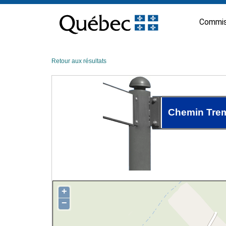
Passer
au
Commis
contenu
Retour aux résultats
Chemin Tre
+
−