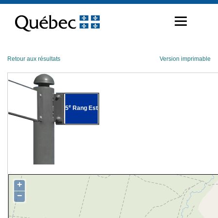
Passer
au
contenu
Retour aux résultats
Version imprimable
e
5
Rang Est
+
−