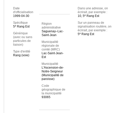
Date
Dans une adresse, on
d'officialisation
écrirait, par exemple :
e
1999-04-30
10, 5
Rang Est
Spécifique
Sur un panneau de
Région
e
5
Rang Est
signalisation routière, on
administrative
écrirait, par exemple :
Saguenay–Lac-
Générique
e
5
Rang Est
Saint-Jean
(avec ou sans
particules de
Municipalité
liaison)
régionale de
comté (MRC)
Type d'entité
Lac-Saint-Jean-
Rang (voie)
Est
Municipalité
L'Ascension-de-
Notre-Seigneur
(Municipalité de
paroisse)
Code
géographique de
la municipalité
93065