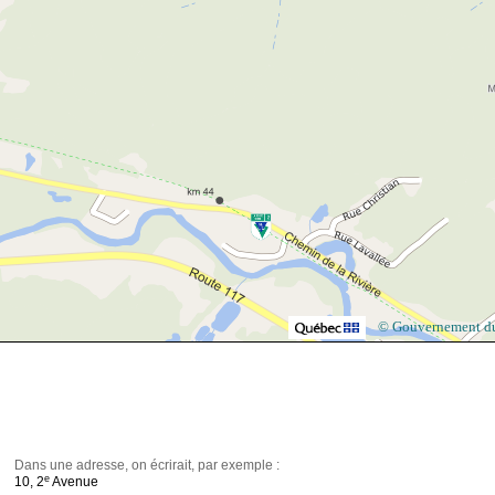
© Gouvernement d
Dans une adresse, on écrirait, par exemple :
e
10, 2
Avenue