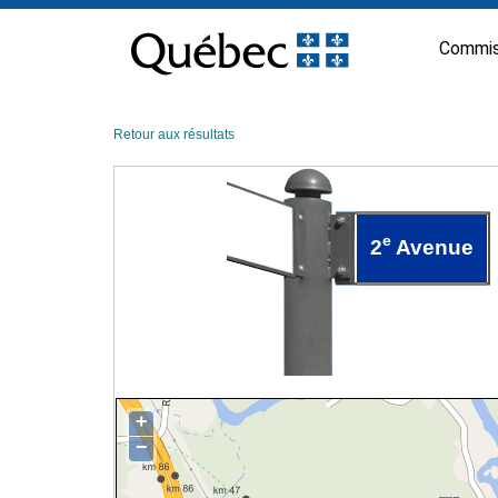
Passer
au
Commis
contenu
Retour aux résultats
e
2
Avenue
+
−