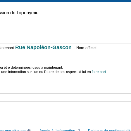
sion de toponymie
Rue Napoléon-Gascon
maintenant
- Nom officiel
t pu être déterminées jusqu’à maintenant.
ne information sur l'un ou l'autre de ces aspects à lui en
faire part
.
ces aux citoyens
Accès à l’information
Politique de confidentialit