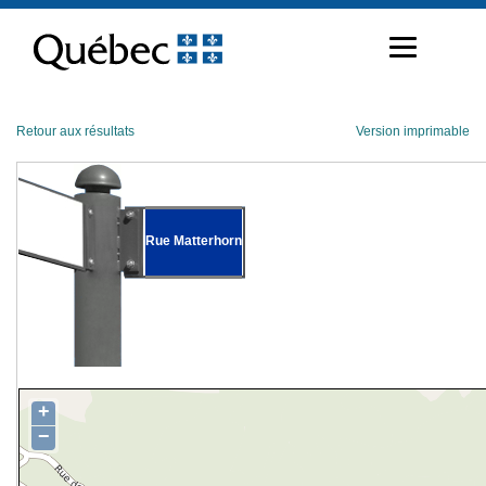
Passer
au
contenu
Retour aux résultats
Version imprimable
Rue Matterhorn
+
−