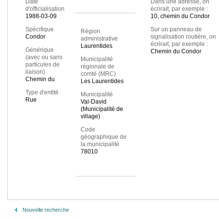
Date
Dans une adresse, on
d'officialisation
écrirait, par exemple :
1988-03-09
10, chemin du Condor
Spécifique
Sur un panneau de
Région
Condor
signalisation routière, on
administrative
écrirait, par exemple :
Laurentides
Générique
Chemin du Condor
(avec ou sans
Municipalité
particules de
régionale de
liaison)
comté (MRC)
Chemin du
Les Laurentides
Type d'entité
Municipalité
Rue
Val-David
(Municipalité de
village)
Code
géographique de
la municipalité
78010
Nouvelle recherche