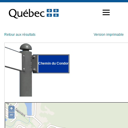
Passer
au
contenu
Retour aux résultats
Version imprimable
Chemin du Condor
+
−