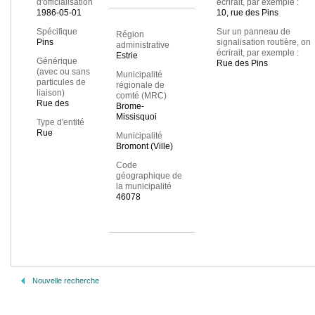
d'officialisation
écrirait, par exemple :
1986-05-01
10, rue des Pins
Spécifique
Sur un panneau de
Région
Pins
signalisation routière, on
administrative
écrirait, par exemple :
Estrie
Générique
Rue des Pins
(avec ou sans
Municipalité
particules de
régionale de
liaison)
comté (MRC)
Rue des
Brome-
Missisquoi
Type d'entité
Rue
Municipalité
Bromont (Ville)
Code
géographique de
la municipalité
46078
Nouvelle recherche