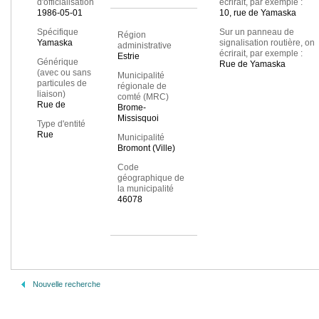
d'officialisation
écrirait, par exemple :
1986-05-01
10, rue de Yamaska
Spécifique
Sur un panneau de
Région
Yamaska
signalisation routière, on
administrative
écrirait, par exemple :
Estrie
Générique
Rue de Yamaska
(avec ou sans
Municipalité
particules de
régionale de
liaison)
comté (MRC)
Rue de
Brome-
Missisquoi
Type d'entité
Rue
Municipalité
Bromont (Ville)
Code
géographique de
la municipalité
46078
Nouvelle recherche