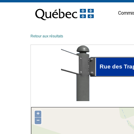
Passer
au
Commis
contenu
Retour aux résultats
Rue des Tra
+
−