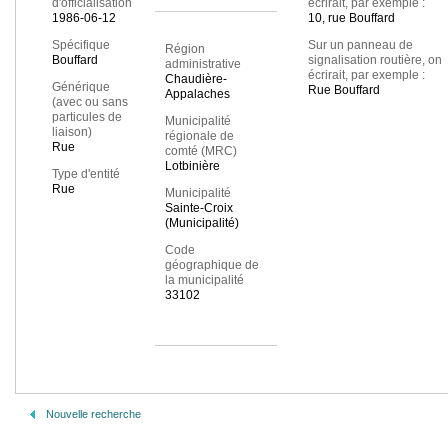
d'officialisation
écrirait, par exemple :
1986-06-12
10, rue Bouffard
Spécifique
Sur un panneau de
Région
Bouffard
signalisation routière, on
administrative
écrirait, par exemple :
Chaudière-
Générique
Rue Bouffard
Appalaches
(avec ou sans
particules de
Municipalité
liaison)
régionale de
Rue
comté (MRC)
Lotbinière
Type d'entité
Rue
Municipalité
Sainte-Croix
(Municipalité)
Code
géographique de
la municipalité
33102
Nouvelle recherche