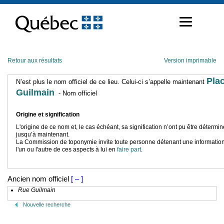
Passer
au
contenu
Retour aux résultats
Version imprimable
Pla
N’est plus le nom officiel de ce lieu. Celui-ci s’appelle maintenant
Guilmain
- Nom officiel
Origine et signification
L'origine de ce nom et, le cas échéant, sa signification n’ont pu être détermi
jusqu’à maintenant.
La Commission de toponymie invite toute personne détenant une information
l'un ou l'autre de ces aspects à lui en
faire part
.
Ancien nom officiel
[ – ]
Rue Guilmain
Nouvelle recherche