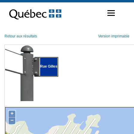
Passer
au
contenu
Retour aux résultats
Version imprimable
Rue Gilles
+
−