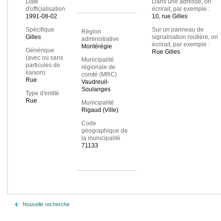
Date
Dans une adresse, on
d'officialisation
écrirait, par exemple :
1991-08-02
10, rue Gilles
Spécifique
Sur un panneau de
Région
Gilles
signalisation routière, on
administrative
écrirait, par exemple :
Montérégie
Générique
Rue Gilles
(avec ou sans
Municipalité
particules de
régionale de
liaison)
comté (MRC)
Rue
Vaudreuil-
Soulanges
Type d'entité
Rue
Municipalité
Rigaud (Ville)
Code
géographique de
la municipalité
71133
Nouvelle recherche