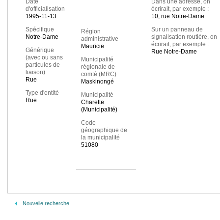
Date
Dans une adresse, on
d'officialisation
écrirait, par exemple :
1995-11-13
10, rue Notre-Dame
Spécifique
Sur un panneau de
Région
Notre-Dame
signalisation routière, on
administrative
écrirait, par exemple :
Mauricie
Générique
Rue Notre-Dame
(avec ou sans
Municipalité
particules de
régionale de
liaison)
comté (MRC)
Rue
Maskinongé
Type d'entité
Municipalité
Rue
Charette
(Municipalité)
Code
géographique de
la municipalité
51080
Nouvelle recherche