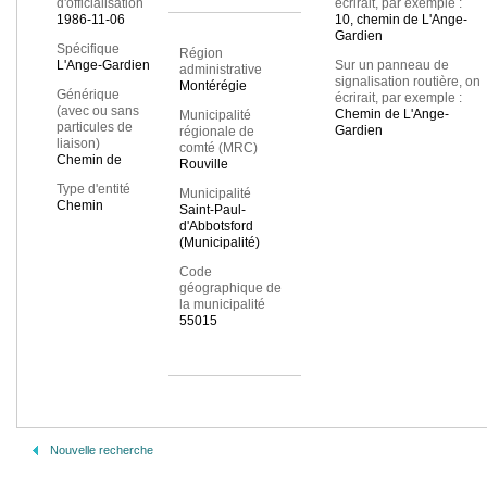
d'officialisation
écrirait, par exemple :
1986-11-06
10, chemin de L'Ange-
Gardien
Spécifique
Région
L'Ange-Gardien
Sur un panneau de
administrative
signalisation routière, on
Montérégie
Générique
écrirait, par exemple :
(avec ou sans
Chemin de L'Ange-
Municipalité
particules de
Gardien
régionale de
liaison)
comté (MRC)
Chemin de
Rouville
Type d'entité
Municipalité
Chemin
Saint-Paul-
d'Abbotsford
(Municipalité)
Code
géographique de
la municipalité
55015
Nouvelle recherche