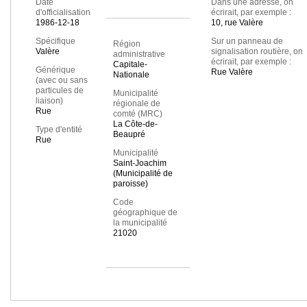
Date
Dans une adresse, on
d'officialisation
écrirait, par exemple :
1986-12-18
10, rue Valère
Spécifique
Sur un panneau de
Région
Valère
signalisation routière, on
administrative
écrirait, par exemple :
Capitale-
Générique
Rue Valère
Nationale
(avec ou sans
particules de
Municipalité
liaison)
régionale de
Rue
comté (MRC)
La Côte-de-
Type d'entité
Beaupré
Rue
Municipalité
Saint-Joachim
(Municipalité de
paroisse)
Code
géographique de
la municipalité
21020