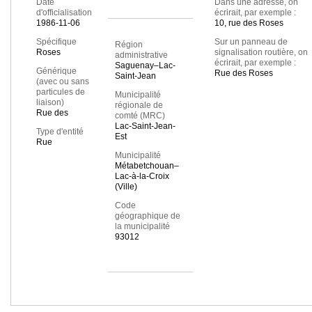
Date
Dans une adresse, on
d'officialisation
écrirait, par exemple :
1986-11-06
10, rue des Roses
Spécifique
Sur un panneau de
Région
Roses
signalisation routière, on
administrative
écrirait, par exemple :
Saguenay–Lac-
Générique
Rue des Roses
Saint-Jean
(avec ou sans
particules de
Municipalité
liaison)
régionale de
Rue des
comté (MRC)
Lac-Saint-Jean-
Type d'entité
Est
Rue
Municipalité
Métabetchouan–
Lac-à-la-Croix
(Ville)
Code
géographique de
la municipalité
93012