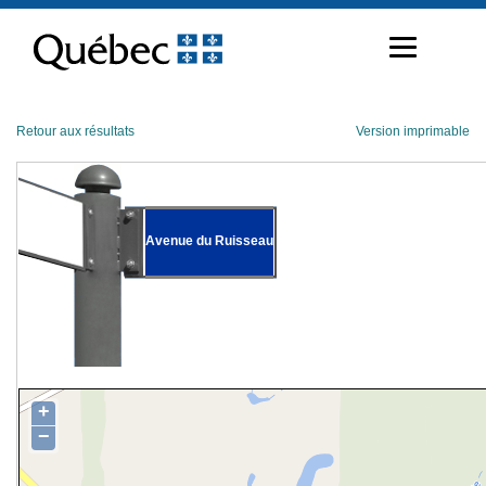
Passer
au
contenu
Retour aux résultats
Version imprimable
Avenue du Ruisseau
+
−