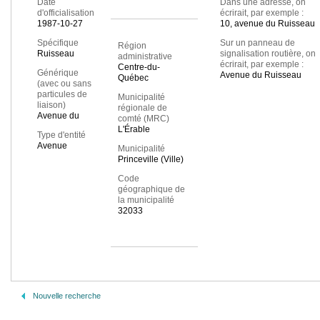
Date
Dans une adresse, on
d'officialisation
écrirait, par exemple :
1987-10-27
10, avenue du Ruisseau
Spécifique
Sur un panneau de
Région
Ruisseau
signalisation routière, on
administrative
écrirait, par exemple :
Centre-du-
Générique
Avenue du Ruisseau
Québec
(avec ou sans
particules de
Municipalité
liaison)
régionale de
Avenue du
comté (MRC)
L'Érable
Type d'entité
Avenue
Municipalité
Princeville (Ville)
Code
géographique de
la municipalité
32033
Nouvelle recherche