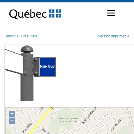
Passer
au
contenu
Retour aux résultats
Version imprimable
Rue Guy
+
−