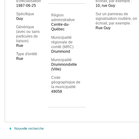
d'officialisation
écrirait, par exemple :
1987-06-25
10, rue Guy
Spécifique
Sur un panneau de
Région
Guy
signalisation routière, on
administrative
écrirait, par exemple :
Centre-du-
Générique
Rue Guy
Québec
(avec ou sans
particules de
Municipalité
liaison)
régionale de
Rue
comté (MRC)
Drummond
Type d'entité
Rue
Municipalité
Drummondville
(Ville)
Code
géographique de
la municipalité
49058
Nouvelle recherche