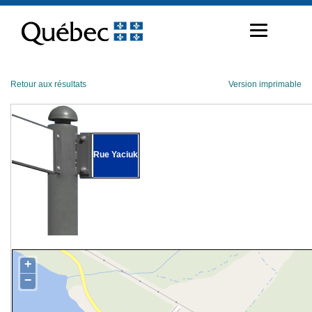
Passer
au
contenu
Retour aux résultats
Version imprimable
Rue Yaciuk
+
−