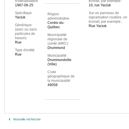
d'officialisation
écrirait, par exemple :
1987-06-25
10, rue Yaciuk
Spécifique
Sur un panneau de
Région
Yaciuk
signalisation routière, on
administrative
écrirait, par exemple :
Centre-du-
Générique
Rue Yaciuk
Québec
(avec ou sans
particules de
Municipalité
liaison)
régionale de
Rue
comté (MRC)
Drummond
Type d'entité
Rue
Municipalité
Drummondville
(Ville)
Code
géographique de
la municipalité
49058
Nouvelle recherche