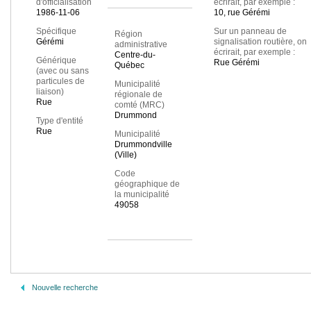
d'officialisation
écrirait, par exemple :
1986-11-06
10, rue Gérémi
Spécifique
Sur un panneau de
Région
Gérémi
signalisation routière, on
administrative
écrirait, par exemple :
Centre-du-
Générique
Rue Gérémi
Québec
(avec ou sans
particules de
Municipalité
liaison)
régionale de
Rue
comté (MRC)
Drummond
Type d'entité
Rue
Municipalité
Drummondville
(Ville)
Code
géographique de
la municipalité
49058
Nouvelle recherche