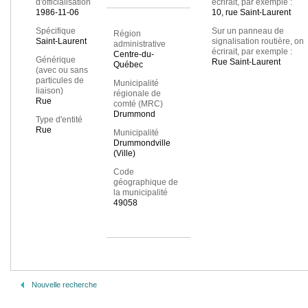
d'officialisation
écrirait, par exemple :
1986-11-06
10, rue Saint-Laurent
Spécifique
Sur un panneau de
Région
Saint-Laurent
signalisation routière, on
administrative
écrirait, par exemple :
Centre-du-
Générique
Rue Saint-Laurent
Québec
(avec ou sans
particules de
Municipalité
liaison)
régionale de
Rue
comté (MRC)
Drummond
Type d'entité
Rue
Municipalité
Drummondville
(Ville)
Code
géographique de
la municipalité
49058
Nouvelle recherche