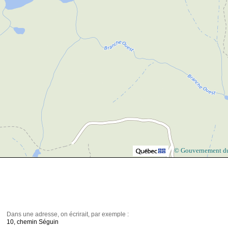
© Gouvernement d
Dans une adresse, on écrirait, par exemple :
10, chemin Séguin