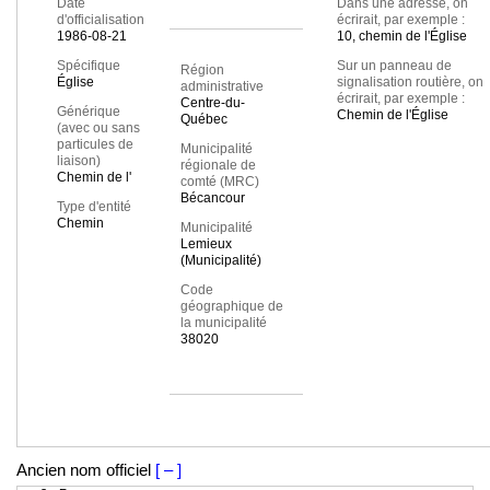
Date
Dans une adresse, on
d'officialisation
écrirait, par exemple :
1986-08-21
10, chemin de l'Église
Spécifique
Sur un panneau de
Région
Église
signalisation routière, on
administrative
écrirait, par exemple :
Centre-du-
Générique
Chemin de l'Église
Québec
(avec ou sans
particules de
Municipalité
liaison)
régionale de
Chemin de l'
comté (MRC)
Bécancour
Type d'entité
Chemin
Municipalité
Lemieux
(Municipalité)
Code
géographique de
la municipalité
38020
Ancien nom officiel
[ – ]