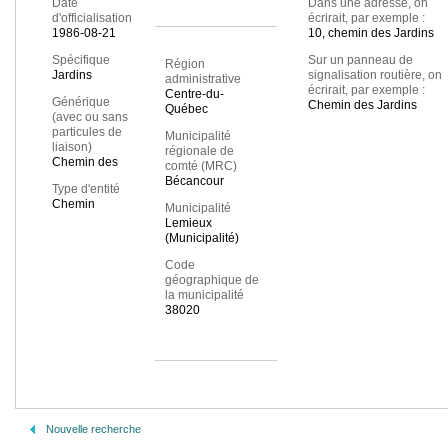
Date
Dans une adresse, on
d'officialisation
écrirait, par exemple :
1986-08-21
10, chemin des Jardins
Spécifique
Sur un panneau de
Région
Jardins
signalisation routière, on
administrative
écrirait, par exemple :
Centre-du-
Générique
Chemin des Jardins
Québec
(avec ou sans
particules de
Municipalité
liaison)
régionale de
Chemin des
comté (MRC)
Bécancour
Type d'entité
Chemin
Municipalité
Lemieux
(Municipalité)
Code
géographique de
la municipalité
38020
Nouvelle recherche