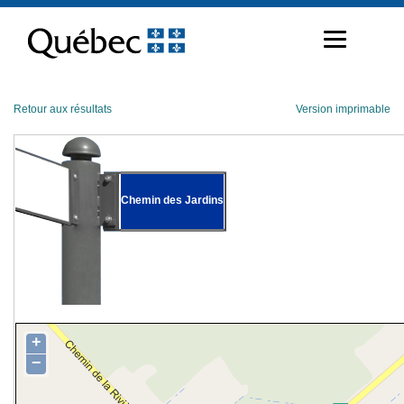
Passer
au
contenu
Retour aux résultats
Version imprimable
Chemin des Jardins
+
−