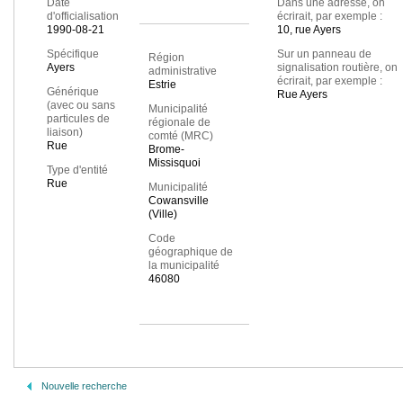
Date
Dans une adresse, on
d'officialisation
écrirait, par exemple :
1990-08-21
10, rue Ayers
Spécifique
Sur un panneau de
Région
Ayers
signalisation routière, on
administrative
écrirait, par exemple :
Estrie
Générique
Rue Ayers
(avec ou sans
Municipalité
particules de
régionale de
liaison)
comté (MRC)
Rue
Brome-
Missisquoi
Type d'entité
Rue
Municipalité
Cowansville
(Ville)
Code
géographique de
la municipalité
46080
Nouvelle recherche