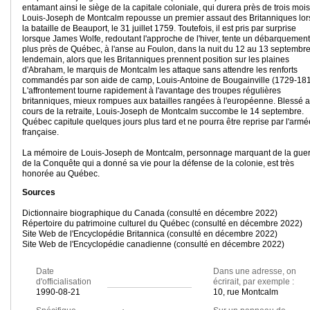
entamant ainsi le siège de la capitale coloniale, qui durera près de trois mois
Louis-Joseph de Montcalm repousse un premier assaut des Britanniques lor
la bataille de Beauport, le 31 juillet 1759. Toutefois, il est pris par surprise
lorsque James Wolfe, redoutant l'approche de l'hiver, tente un débarquement
plus près de Québec, à l'anse au Foulon, dans la nuit du 12 au 13 septembre
lendemain, alors que les Britanniques prennent position sur les plaines
d'Abraham, le marquis de Montcalm les attaque sans attendre les renforts
commandés par son aide de camp, Louis-Antoine de Bougainville (1729-181
L'affrontement tourne rapidement à l'avantage des troupes régulières
britanniques, mieux rompues aux batailles rangées à l'européenne. Blessé 
cours de la retraite, Louis-Joseph de Montcalm succombe le 14 septembre.
Québec capitule quelques jours plus tard et ne pourra être reprise par l'armé
française.
La mémoire de Louis-Joseph de Montcalm, personnage marquant de la gue
de la Conquête qui a donné sa vie pour la défense de la colonie, est très
honorée au Québec.
Sources
Dictionnaire biographique du Canada (consulté en décembre 2022)
Répertoire du patrimoine culturel du Québec (consulté en décembre 2022)
Site Web de l'Encyclopédie Britannica (consulté en décembre 2022)
Site Web de l'Encyclopédie canadienne (consulté en décembre 2022)
Date
Dans une adresse, on
d'officialisation
écrirait, par exemple :
1990-08-21
10, rue Montcalm