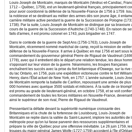
Louis-Joseph de Montcalm, marquis de Montcalm (Vestruc-et-Candiac, Fran
1712 – Québec, 1759), est un lieutenant-général français, principalement c
pour avoir coordonné la défense de la Nouvelle-France de 1756 à 1759. Iss
la noblesse et se destinant au métier des armes dès son jeune âge, il entam
carrière militaire active pendant la guerre de la Succession de Pologne (173
1738). Par la suite, Louis-Joseph de Montcalm se distingue par sa bravoure 
cours de la guerre de la Succession d'Autriche (1740-1748). En raison de se
faits d'armes, il est promu colonel en 1743, puis brigadier en 1747.
Dans le contexte de la guerre de Sept Ans (1756-1763), Louis-Joseph de
Montcalm, récemment nommé maréchal de camp, reçoit la mission de veiller 
défense de la Nouvelle-France. Il arrive à Québec en mai 1756 et sert sous l
commandement du gouverneur général Pierre de Rigaud de Vaudreuil (169
1778), avec qui il entretient dès le départ une relation tendue, les deux hom
s'opposant sur leur vision de la guerre. Néanmoins, les troupes françaises
enchaînent les succès avec la prise du fort britannique d'Oswego, sur la rive
du lac Ontario, en 1756, puis une expédition victorieuse contre le fort William
Henry, dans l'État actuel de New York, en 1757. L'année suivante, Louis-Jos
de Montcalm remporte la bataille de Carillon, repoussant une armée de plus
000 hommes avec quelque 3500 soldats et miliciens. À la suite de ce triomphe
est promu au grade de lieutenant-général, en octobre 1758, et se voit confier
commandement de toutes les forces militaires en Nouvelle-France, devenant
ainsi le supérieur de son rival, Pierre de Rigaud de Vaudreuil.
Pressentant la défaite devant la supériorité numérique croissante des
Britanniques et la chute de la forteresse de Louisbourg, Louis-Joseph de
Montcalm se replie dans la vallée du Saint-Laurent, implore les autorités de 
métropole pour qu'on lui fasse parvenir des ressources supplémentaires et
prépare la ville de Québec pour une offensive inévitable. Le 26 juin 1759, le
troupes du major-général James Wolfe (1727-1759) accostent à l'île d'Orléan