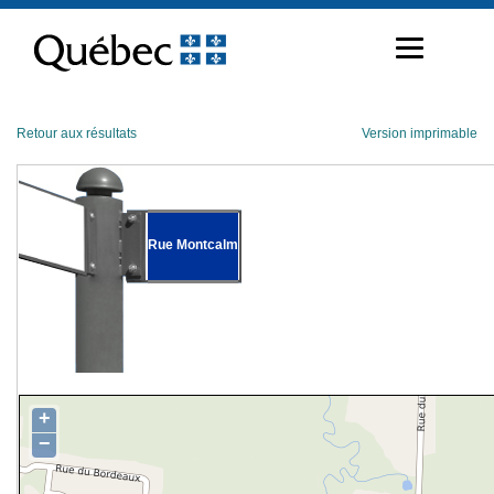
Passer
au
contenu
Retour aux résultats
Version imprimable
Rue Montcalm
+
−