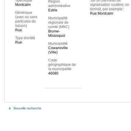
Spécifique
Sur un panneau de
Région
Montcalm
signalisation routière, on
administrative
écrirait, par exemple :
Estrie
Générique
Rue Montcalm
(avec ou sans
Municipalité
particules de
régionale de
liaison)
comté (MRC)
Rue
Brome-
Missisquoi
Type d'entité
Rue
Municipalité
Cowansville
(Ville)
Code
géographique de
la municipalité
46080
Nouvelle recherche