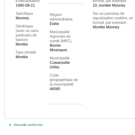
d'officialisation
écrirait, par exemple :
1990-08-21
10, montée Mooney
Spécifique
Sur un panneau de
Région
Mooney
signalisation routière, on
administrative
écrirait, par exemple :
Estrie
Générique
Montée Mooney
(avec ou sans
Municipalité
particules de
régionale de
liaison)
comté (MRC)
Montée
Brome-
Missisquoi
Type d'entité
Montée
Municipalité
Cowansville
(Ville)
Code
géographique de
la municipalité
46080
Nouvelle recherche