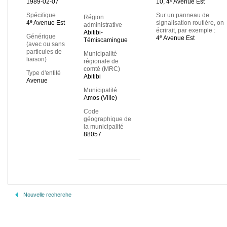
1989-02-07
10, 4
Avenue Est
Spécifique
Sur un panneau de
Région
e
4
Avenue Est
signalisation routière, on
administrative
écrirait, par exemple :
Abitibi-
Générique
e
4
Avenue Est
Témiscamingue
(avec ou sans
particules de
Municipalité
liaison)
régionale de
comté (MRC)
Type d'entité
Abitibi
Avenue
Municipalité
Amos (Ville)
Code
géographique de
la municipalité
88057
Nouvelle recherche