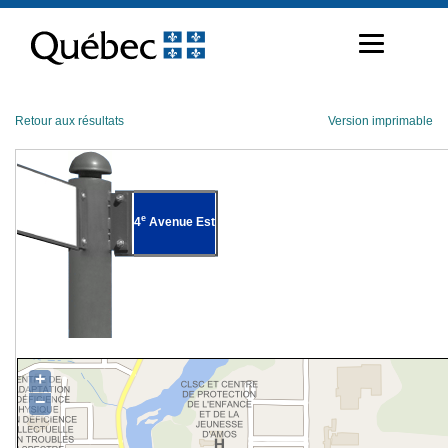
Passer
au
contenu
Retour aux résultats
Version imprimable
e
4
Avenue Est
+
−