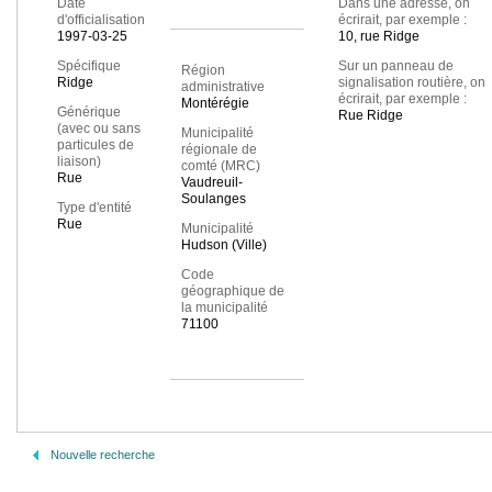
Date
Dans une adresse, on
d'officialisation
écrirait, par exemple :
1997-03-25
10, rue Ridge
Spécifique
Sur un panneau de
Région
Ridge
signalisation routière, on
administrative
écrirait, par exemple :
Montérégie
Générique
Rue Ridge
(avec ou sans
Municipalité
particules de
régionale de
liaison)
comté (MRC)
Rue
Vaudreuil-
Soulanges
Type d'entité
Rue
Municipalité
Hudson (Ville)
Code
géographique de
la municipalité
71100
Nouvelle recherche