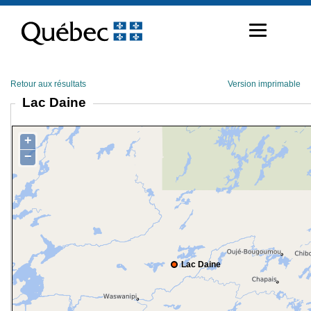
Passer
au
contenu
Retour aux résultats
Version imprimable
Lac Daine
+
−
Lac Daine