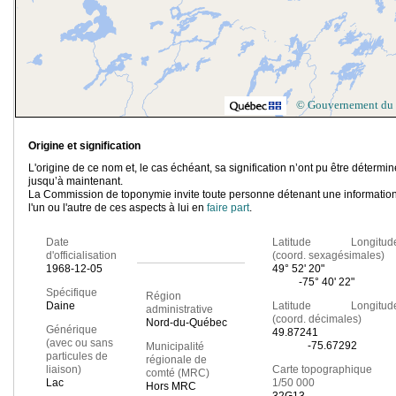
© Gouvernement du
Origine et signification
L'origine de ce nom et, le cas échéant, sa signification n’ont pu être détermi
jusqu’à maintenant.
La Commission de toponymie invite toute personne détenant une information
l'un ou l'autre de ces aspects à lui en
faire part
.
Date
Latitude Longitud
d'officialisation
(coord. sexagésimales)
1968-12-05
49° 52' 20"
-75° 40' 22"
Spécifique
Région
Daine
Latitude Longitud
administrative
(coord. décimales)
Nord-du-Québec
Générique
49.87241
(avec ou sans
-75.67292
Municipalité
particules de
régionale de
liaison)
Carte topographique
comté (MRC)
Lac
1/50 000
Hors MRC