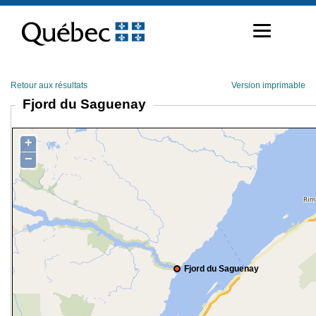
Passer
au
contenu
Retour aux résultats
Version imprimable
Fjord du Saguenay
+
−
Fjord du Saguenay