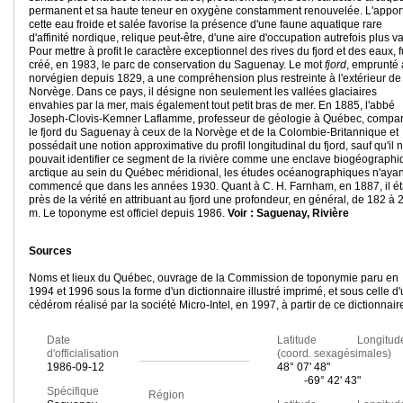
permanent et sa haute teneur en oxygène constamment renouvelée. L'appor
cette eau froide et salée favorise la présence d'une faune aquatique rare
d'affinité nordique, relique peut-être, d'une aire d'occupation autrefois plus va
Pour mettre à profit le caractère exceptionnel des rives du fjord et des eaux, f
créé, en 1983, le parc de conservation du Saguenay. Le mot
fjord
, emprunté
norvégien depuis 1829, a une compréhension plus restreinte à l'extérieur de
Norvège. Dans ce pays, il désigne non seulement les vallées glaciaires
envahies par la mer, mais également tout petit bras de mer. En 1885, l'abbé
Joseph-Clovis-Kemner Laflamme, professeur de géologie à Québec, compar
le fjord du Saguenay à ceux de la Norvège et de la Colombie-Britannique et
possédait une notion approximative du profil longitudinal du fjord, sauf qu'il 
pouvait identifier ce segment de la rivière comme une enclave biogéograph
arctique au sein du Québec méridional, les études océanographiques n'ayan
commencé que dans les années 1930. Quant à C. H. Farnham, en 1887, il ét
près de la vérité en attribuant au fjord une profondeur, en général, de 182 à 
m. Le toponyme est officiel depuis 1986.
Voir : Saguenay, Rivière
Sources
Noms et lieux du Québec, ouvrage de la Commission de toponymie paru en
1994 et 1996 sous la forme d'un dictionnaire illustré imprimé, et sous celle d
cédérom réalisé par la société Micro-Intel, en 1997, à partir de ce dictionnair
Date
Latitude Longitud
d'officialisation
(coord. sexagésimales)
1986-09-12
48° 07' 48"
-69° 42' 43"
Spécifique
Région