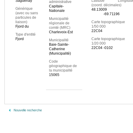
Saguenay
Latitude Longitud
administrative
(coord. décimales)
Capitale-
Générique
48.13009
Nationale
(avec ou sans
-69.71196
particules de
Municipalité
liaison)
Carte topographique
régionale de
Fjord du
1/50 000
comté (MRC)
22C04
Charlevoix-Est
Type d'entité
Fjord
Carte topographique
Municipalité
1/20 000
Baie-Sainte-
22C04 -0102
Catherine
(Municipalité)
Code
géographique de
la municipalité
15065
Nouvelle recherche