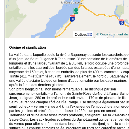
© Gouvernement du
Origine et signification
La vallée dans laquelle coule la rivière Saguenay possède les caractéristiq
d'un fjord, de Saint-Fulgence à Tadoussac. D'une centaine de kilomètres de
longueur et d'une largeur variant de 1 à 3,5 km, le fjord occupe une profonde
entaille dans les Laurentides, bordée par des falaises escarpées d'une haut
moyenne de 150 m et, à certains endroits, de plus de 400 m, comme aux ca
Trinité (411 m) et Éternité (457 m). Transversalement, le fjord du Saguenay e
une vallée glaciaire typique en forme d'auge, envahie par les eaux marines
après la fonte des derniers glaciers.
Son profil longitudinal, non moins remarquable, se distingue par son
surcreusement – ombilic – à l'amont, de Sainte-Rose-du-Nord à l'anse Saint-
Jean, atteignant 280 m de profondeur, soit environ 170 m de plus que le lit d
Saint-Laurent de chaque côté de l'île Rouge. Il se distingue également par u
seuil rocheux – verrou – situé à 4 km à l'extérieur de l'embouchure, non érod
par les glaciers et précédé par une fosse de 230 m un peu en amont de
Tadoussac et d'une autre fosse moins profonde, atteignant 160 m vis-à-vis d
Sacré-Cœur. Les eaux froides et salées du Saint-Laurent qui pénètrent en d
du verrou pour aller se déposer dans les profondeurs du fjord, sous la couc
surface plus chaude et moins salée, procurent au fjord son caractère arctiqu